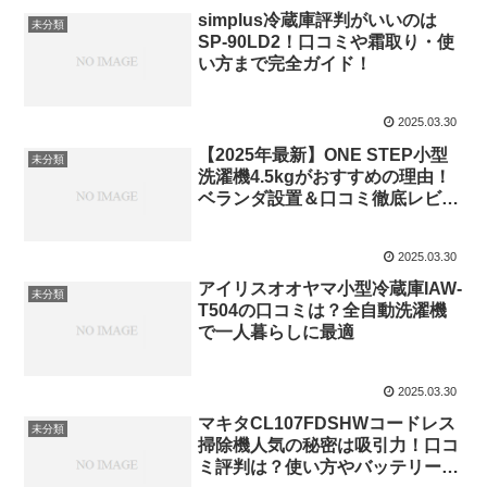
simplus冷蔵庫評判がいいのは
未分類
SP-90LD2！口コミや霜取り・使
い方まで完全ガイド！
2025.03.30
【2025年最新】ONE STEP小型
未分類
洗濯機4.5kgがおすすめの理由！
ベランダ設置＆口コミ徹底レビュ
ー
2025.03.30
アイリスオオヤマ小型冷蔵庫IAW-
未分類
T504の口コミは？全自動洗濯機
で一人暮らしに最適
2025.03.30
マキタCL107FDSHWコードレス
未分類
掃除機人気の秘密は吸引力！口コ
ミ評判は？使い方やバッテリー寿